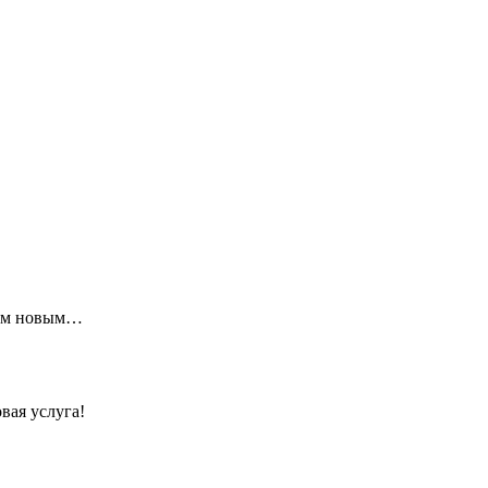
щим новым…
вая услуга!