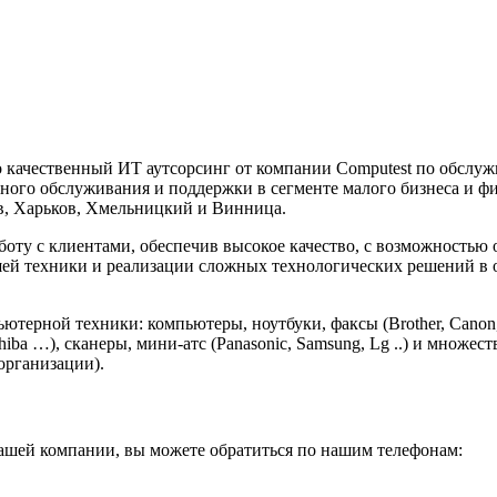
 качественный ИТ аутсорсинг от компании Computest по обслу
ого обслуживания и поддержки в сегменте малого бизнеса и фи
ев, Харьков, Хмельницкий и Винница.
боту с клиентами, обеспечив высокое качество, с возможностью
шей техники и реализации сложных технологических решений в о
терной техники: компьютеры, ноутбуки, факсы (Brother, Canon, P
Toshiba …), сканеры, мини-атс (Panasonic, Samsung, Lg ..) и множ
организации).
ашей компании, вы можете обратиться по нашим телефонам: