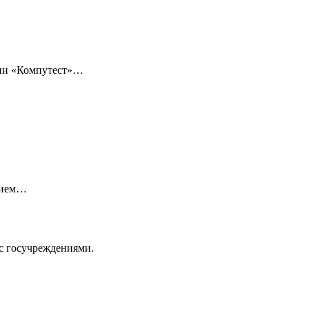
нии «Компутест»…
нием…
с госучреждениями.