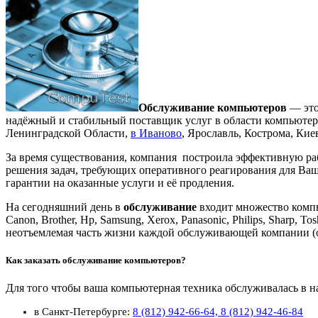
Обслуживание компьютеров
— это
надёжный и стабильный поставщик услуг в области компьютерн
Ленинградской Области,
в Иваново
, Ярославль, Кострома, Ки
За время существования, компания построила эффективную ра
решения задач, требующих оперативного реагирования для Ва
гарантии на оказанные услуги и её продления.
На сегодняшний день в
обслуживание
входит множество компью
Canon, Brother, Hp, Samsung, Xerox, Panasonic, Philips, Sharp, 
неотъемлемая часть жизни каждой обслуживающей компании (
Как заказать обслуживание компьютеров?
Для того чтобы ваша компьютерная техника обслуживалась в н
в Санкт-Петербурге:
8 (812) 942-66-64,
8 (812) 942-46-84