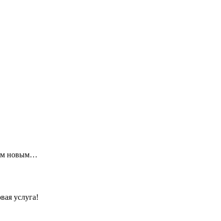
щим новым…
вая услуга!