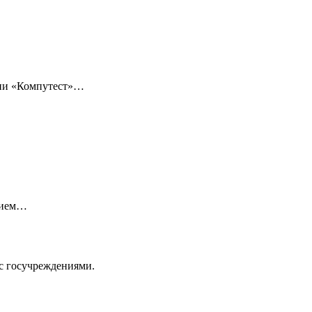
нии «Компутест»…
нием…
с госучреждениями.