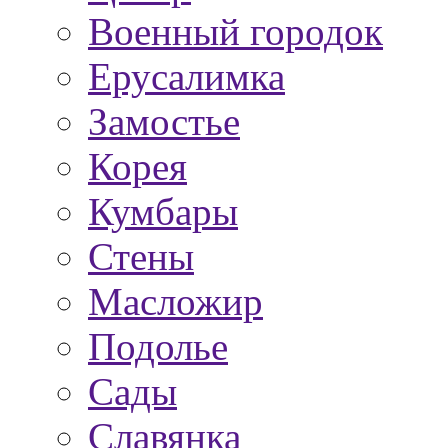
Военный городок
Ерусалимка
Замостье
Корея
Кумбары
Стены
Масложир
Подолье
Сады
Славянка