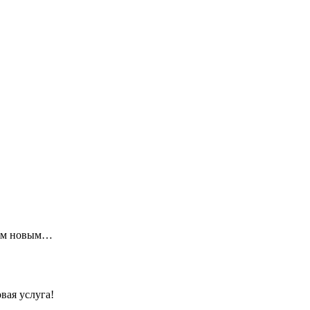
щим новым…
вая услуга!