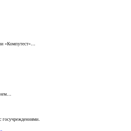
нии «Компутест»…
нием…
с госучреждениями.