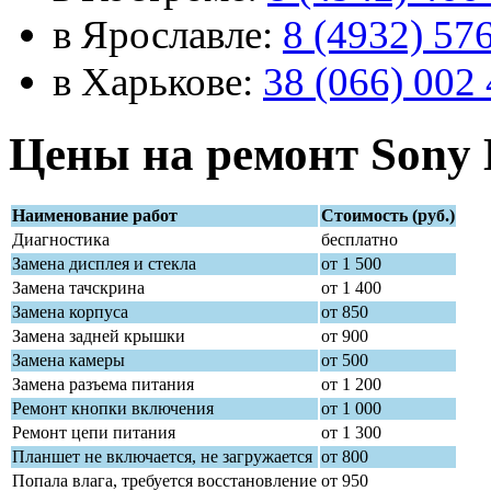
в Ярославле:
8 (4932) 57
в Харькове:
38 (066) 002 
Цены на ремонт Sony E
Наименование работ
Стоимость (руб.)
Диагностика
бесплатно
Замена дисплея и стекла
от 1 500
Замена тачскрина
от 1 400
Замена корпуса
от 850
Замена задней крышки
от 900
Замена камеры
от 500
Замена разъема питания
от 1 200
Ремонт кнопки включения
от 1 000
Ремонт цепи питания
от 1 300
Планшет не включается, не загружается
от 800
Попала влага, требуется восстановление
от 950