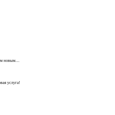
щим новым…
вая услуга!