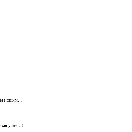
щим новым…
вая услуга!