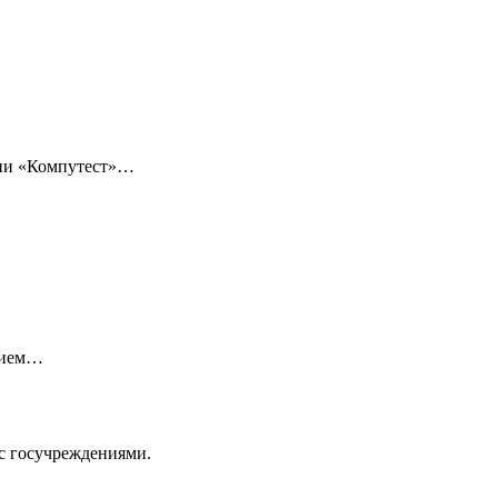
нии «Компутест»…
нием…
с госучреждениями.