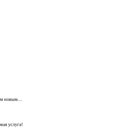
щим новым…
вая услуга!