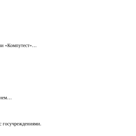
нии «Компутест»…
нием…
с госучреждениями.