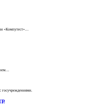
нии «Компутест»…
нием…
с госучреждениями.
rp