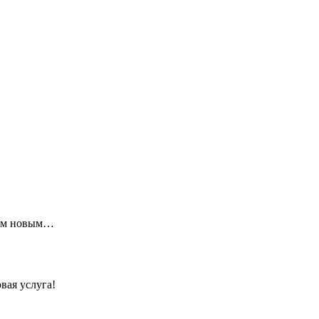
щим новым…
вая услуга!