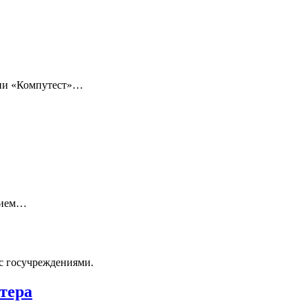
нии «Компутест»…
нием…
с госучреждениями.
тера