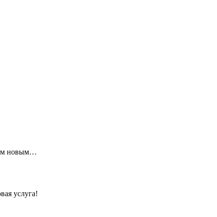
щим новым…
вая услуга!