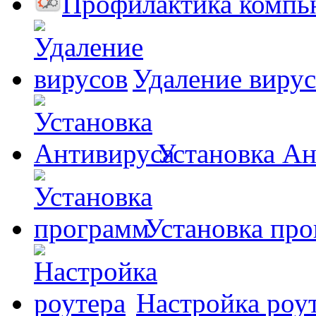
Профилактика компь
Удаление виру
Установка А
Установка пр
Настройка роу