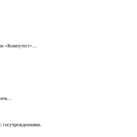
нии «Компутест»…
нием…
с госучреждениями.