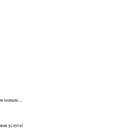
щим новым…
вая услуга!