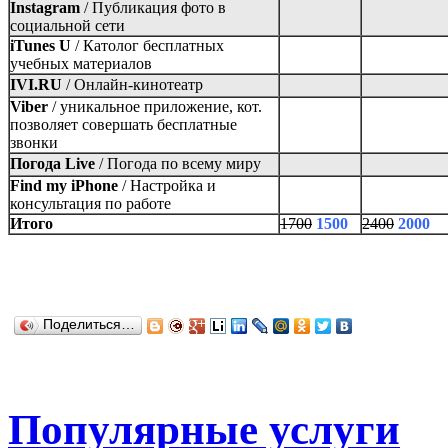
Instagram
/
Публикация фото в
социальной сети
iTunes U
/
Католог бесплатных
учебных материалов
IVI.RU
/
Онлайн-кинотеатр
Viber
/
уникальное приложение, кот.
позволяет совершать бесплатные
звонки
Погода Live
/
Погода по всему миру
Find my iPhone
/
Настройка и
консультация по работе
Итого
1700
1500
2400
2000
Поделиться…
Популярные услуги