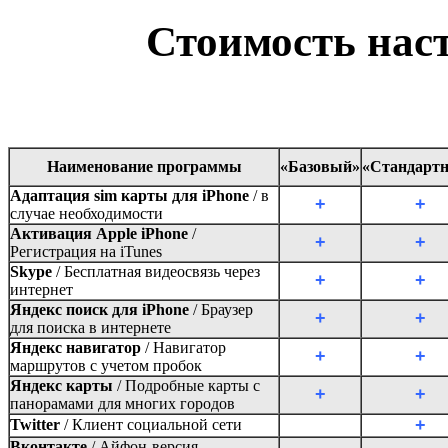
Стоимость наст
Наименование программы
«Базовый»
«Стандарт
Адаптация sim карты для iPhone
/ в
+
+
случае необходимости
Активация Apple iPhone
/
+
+
Регистрация на iTunes
Skype
/
Бесплатная видеосвязь через
+
+
интернет
Яндекс поиск для iPhone
/
Браузер
+
+
для поиска в интернете
Яндекс навигатор
/
Навигатор
+
+
маршрутов с учетом пробок
Яндекс карты
/
Подробные карты с
+
+
панорамами для многих городов
+
Twitter
/
Клиент социальной сети
Вконтакте
/
Айфон-версия