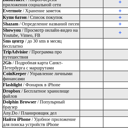
+
приложения социальной сети
+
Evermote
/
Хранение заметок
+
Купи батон
/
Список покупок
+
Shazam
/
Определение названий песен
Showyou
/
Просмотр онлайн-видео на
+
Youtube, Vimeo, FB
Sms центр
/
до 30 sms в месяц
бесплатно
TripAdvisior
/
Программа про
путешествия
2Gis
/
Подробная карта Санкт-
Петербурга с маршрутами
CoinKeeper
/
Управление личными
финансами
Flashlight
/
Фонарик в iPhone
Dropbox
/
Бесплатное хранилище
файлов
Dolphin Browser
/
Попульрный
браузер
Any.Do /
Планировщик дел
Найти iPhone
/
Удобное приложение
для поиска устройств iPhone