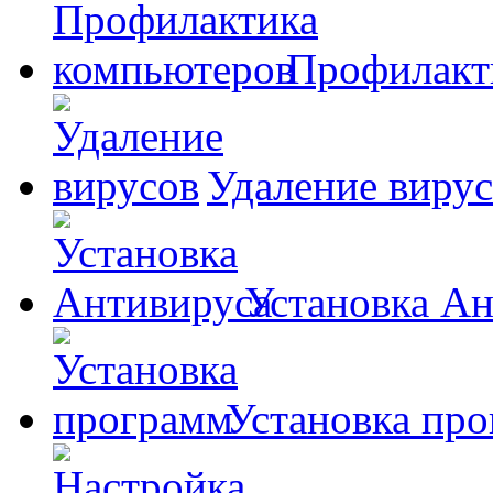
Профилакт
Удаление виру
Установка А
Установка пр