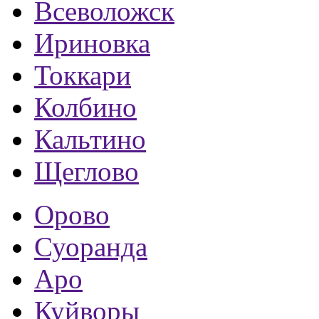
Всеволожск
Ириновка
Токкари
Колбино
Кальтино
Щеглово
Орово
Суоранда
Аро
Куйворы