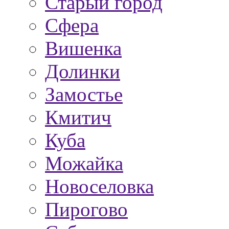
Старый город
Сфера
Вишенка
Долинки
Замостье
Кмитич
Куба
Можайка
Новоселовка
Пирогово