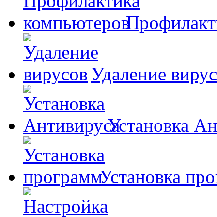
Профилакт
Удаление виру
Установка А
Установка пр