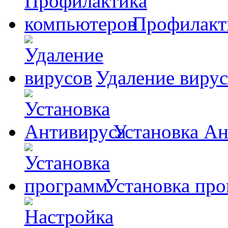
Профилакт
Удаление виру
Установка А
Установка пр