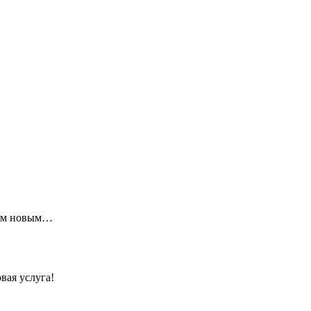
щим новым…
вая услуга!