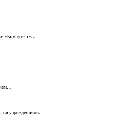
нии «Компутест»…
нием…
с госучреждениями.