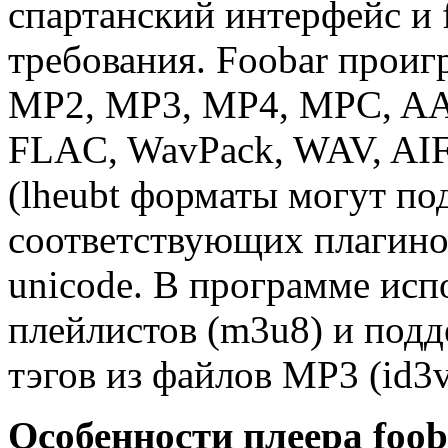
спартанский интерфейс и
требования. Foobar прои
MP2, MP3, MP4, MPC, AAC
FLAC, WavPack, WAV, A
(lheubt форматы могут по
соответствующих плагино
unicode. В программе исп
плейлистов (m3u8) и под
тэгов из файлов MP3 (id3
Особенности плеера foob