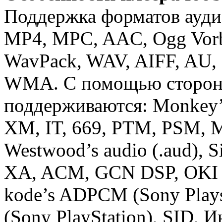
Поддержка форматов ауд
MP4, MPC, AAC, Ogg Vorb
WavPack, WAV, AIFF, AU,
WMA. С помощью сторон
поддерживаются: Monkey’
XM, IT, 669, PTM, PSM,
Westwood’s audio (.aud), Si
XA, ACM, GCN DSP, OKI
kode’s ADPCM (Sony Plays
(Sony PlayStation), SID, 