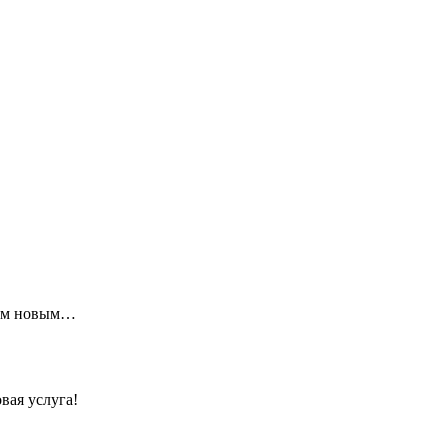
щим новым…
вая услуга!