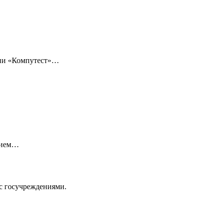
нии «Компутест»…
нием…
с госучреждениями.