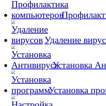
Профилакт
Удаление виру
Установка А
Установка пр