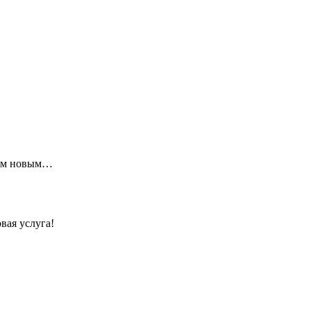
щим новым…
вая услуга!