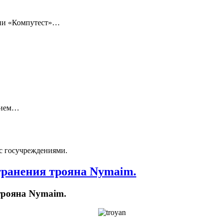
нии «Компутест»…
нием…
с госучреждениями.
транения трояна Nymaim.
трояна Nymaim.