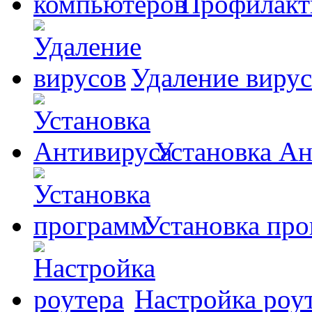
Профилакт
Удаление виру
Установка А
Установка пр
Настройка роу