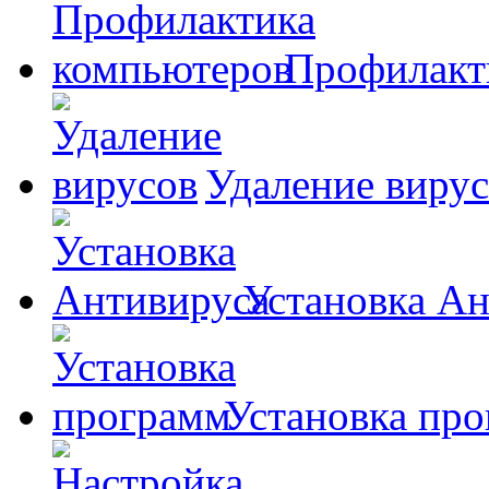
Профилакт
Удаление виру
Установка А
Установка пр