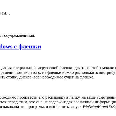
нием…
с госучреждениями.
dows с флешки
здания специальной загрузочной флешки для того чтобы можно б
ремени, помимо этого, на флешке можно расположить дистрибу
сить стопку дисков, все необходимое будет на флешке.
бходимо произвести его распаковку в папку, на ваше усмотрени
ься перед этим, что она не содержит для вас важной информаци
распакована эта программ, и выполнить запуск
WinSetupFromUSB;