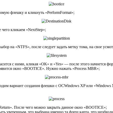
димую флешку и кликнуть «PerformFormat»;
 чего кликаем «NextStep»;
выбор на «NTFS», после следует задать метку тома, на свое усм
ласится с ними, кликая «OK» и «Yes» — после этого начнется ф
 появится окно «BOOTICE». Нужно нажать «Process MBR»;
ходим вариант создания флешки с ОСWindows XP или «Windows 
«Return». После чего можно закрыть данное окно «BOOTICE»;
ть уверенным, что выбрана именно та флеш карта, что необход