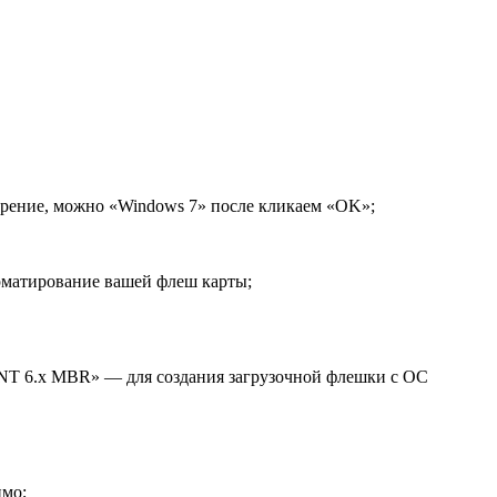
отрение, можно «Windows 7» после кликаем «OK»;
орматирование вашей флеш карты;
NT 6.x MBR» — для создания загрузочной флешки с ОС
имо;