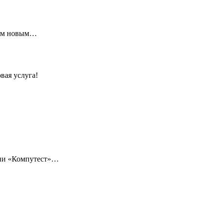
щим новым…
вая услуга!
нии «Компутест»…