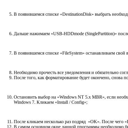
В появившемся списке «DestinationDisk» выбрать необхо
Дальше нажимаем «USB-HDDmode (SinglePartition)» после
В появившемся списке «FilеSystеm» останавливаем свой 
Необходимо прочесть все уведомления и обязательно сог
После того, как форматирование будет окончено, снова
Остановить выбор на «Windows NT 5.x MBR», если необ
Windows 7. Кликаем «Install / Config»;
После кликаем несколько раз подряд «OK». После чего 
В самом основном окне данной программы необходимо бы