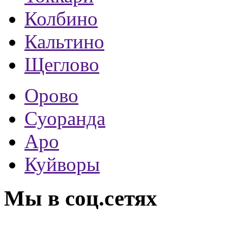
Колбино
Кальтино
Щеглово
Орово
Суоранда
Аро
Куйворы
Мы в соц.сетях