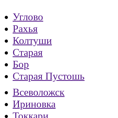
Углово
Рахья
Колтуши
Старая
Бор
Старая Пустошь
Всеволожск
Ириновка
Токкари