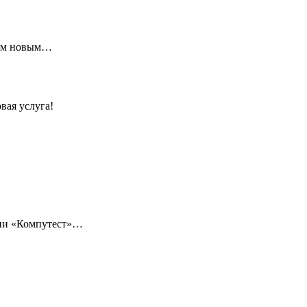
щим новым…
вая услуга!
нии «Компутест»…