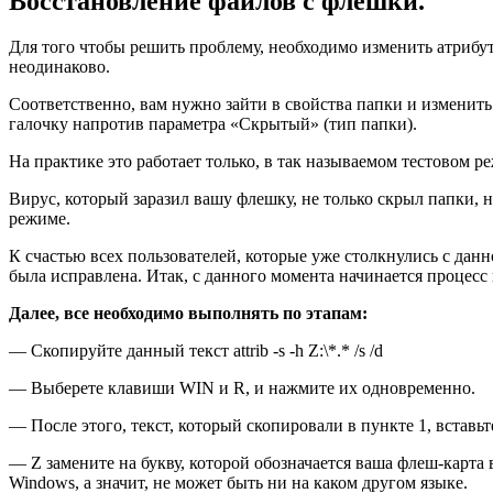
Восстановление файлов с флешки.
Для того чтобы решить проблему, необходимо изменить атрибуты
неодинаково.
Соответственно, вам нужно зайти в свойства папки и изменит
галочку напротив параметра «Скрытый» (тип папки).
На практике это работает только, в так называемом тестовом р
Вирус, который заразил вашу флешку, не только скрыл папки, 
режиме.
К счастью всех пользователей, которые уже столкнулись с дан
была исправлена. Итак, с данного момента начинается процесс
Далее, все необходимо выполнять по этапам:
— Скопируйте данный текст attrib -s -h Z:\*.* /s /d
— Выберете клавиши WIN и R, и нажмите их одновременно.
— После этого, текст, который скопировали в пункте 1, вставьт
— Z замените на букву, которой обозначается ваша флеш-карта в
Windows, а значит, не может быть ни на каком другом языке.