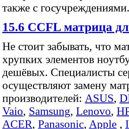
также с госучреждениями
15.6 CCFL матрица дл
Не стоит забывать, что м
хрупких элементов ноутбу
дешёвых. Специалисты се
осуществляют замену мат
производителей:
ASUS
,
D
Vaio
,
Samsung
,
Lenovo
,
H
ACER
,
Panasonic
,
Apple
,