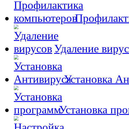
Профилакт
Удаление виру
Установка А
Установка пр