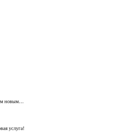
щим новым…
вая услуга!