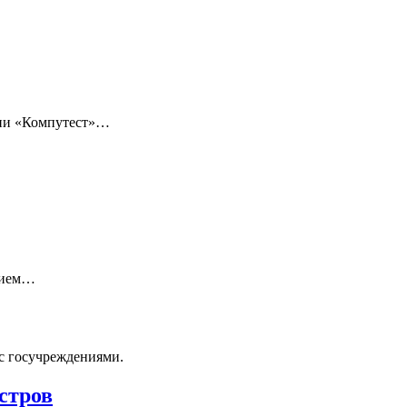
нии «Компутест»…
нием…
с госучреждениями.
стров