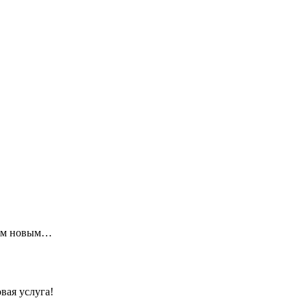
щим новым…
вая услуга!