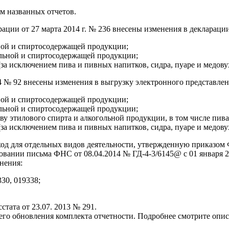
м названных отчетов.
ции от 27 марта 2014 г. № 236 внесены изменения в декларации
ьной и спиртосодержащей продукции;
гольной и спиртосодержащей продукции;
(за исключением пива и пивных напитков, сидра, пуаре и медов
4 № 92 внесены изменения в выгрузку электронного представлен
ьной и спиртосодержащей продукции;
гольной и спиртосодержащей продукции;
у этилового спирта и алкогольной продукции, в том числе пива
(за исключением пива и пивных напитков, сидра, пуаре и медов
од для отдельных видов деятельности, утвержденную приказом
вании письма ФНС от 08.04.2014 № ГД-4-3/6145@ с 01 января 20
нения:
330, 019338;
тата от 23.07. 2013 № 291.
 обновления комплекта отчетности. Подробнее смотрите описан