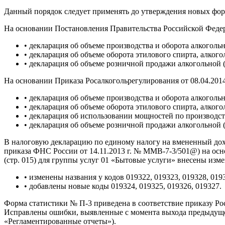
Данный порядок следует применять до утверждения новых фор
На основании Постановления Правительства Российской Федера
• декларация об объеме производства и оборота алкогол
• декларация об объеме оборота этилового спирта, алко
• декларация об объеме розничной продажи алкогольной 
На основании Приказа Росалкогольрегулирования от 08.04.201
• декларация об объеме производства и оборота алкогол
• декларация об объеме оборота этилового спирта, алко
• декларация об использовании мощностей по производств
• декларация об объеме розничной продажи алкогольной 
В налоговую декларацию по единому налогу на вмененный дох
приказа ФНС России от 14.11.2013 г. № ММВ-7-3/501@) на осно
(стр. 015) для группы услуг 01 «Бытовые услуги» внесены изме
• изменены названия у кодов 019322, 019323, 019328, 019
• добавлены новые коды 019324, 019325, 019326, 019327.
Форма статистики № П-3 приведена в соответствие приказу Росc
Исправлены ошибки, выявленные с момента выхода предыдущего
«Регламентированные отчеты»).