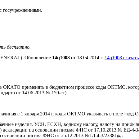
с госучреждениями.
ать бесплатно.
7 (GENERAL). Обновление
14q1008
от 18.04.2014 г.
14q1008 скачать
одов ОКАТО применять в бюджетном процессе коды ОКТМО, кот
дарта от 14.06.2013 № 159-ст).
начиная с 1 января 2014 г. коды ОКТМО указывать в поле «код
абачные изделия, УСН, ЕСХН, водному налогу, налогу на прибыл
) декларации на основании письма ФНС от 17.10.2013 № ЕД-4-3/
на основании письма ФНС от 25.12.2013 №ГД-4-3/23381@.