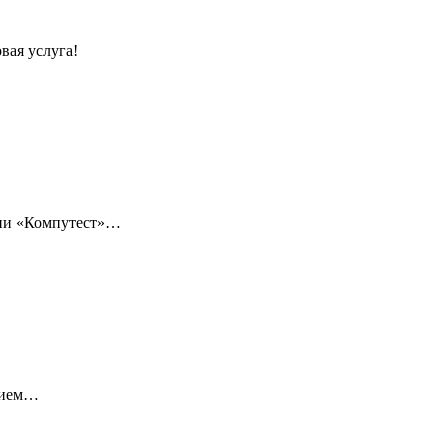
вая услуга!
нии «Компутест»…
нием…