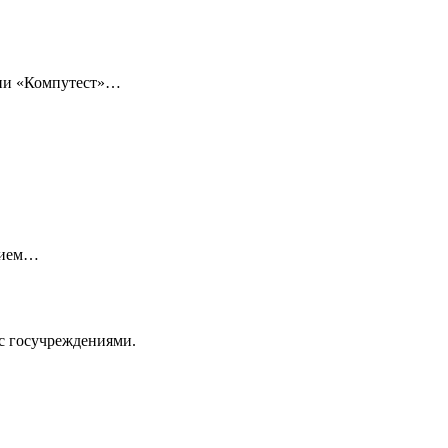
нии «Компутест»…
нием…
с госучреждениями.