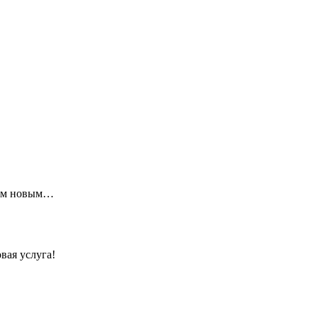
щим новым…
вая услуга!