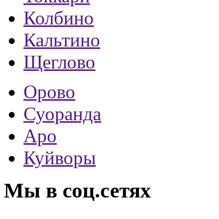
Колбино
Кальтино
Щеглово
Орово
Суоранда
Аро
Куйворы
Мы в соц.сетях