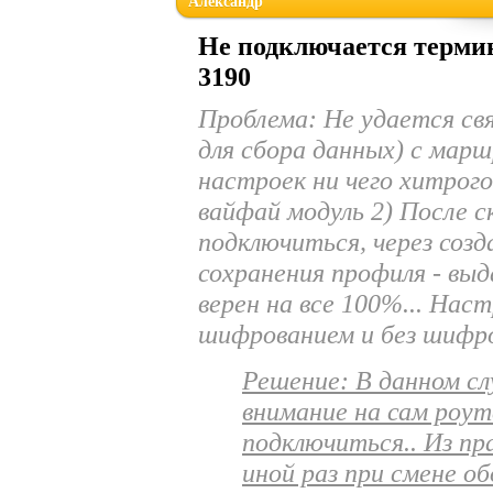
Александр
Не подключается термин
3190
Проблема:
Не удается св
для сбора данных) с мар
настроек ни чего хитрого
вайфай модуль 2) После с
подключиться, через созд
сохранения профиля - вы
верен на все 100%... Нас
шифрованием и без шифр
Решение: В данном с
внимание на сам роу
подключиться.. Из п
иной раз при смене о