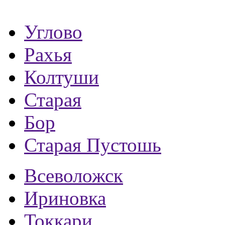
Углово
Рахья
Колтуши
Старая
Бор
Старая Пустошь
Всеволожск
Ириновка
Токкари