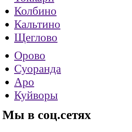
Колбино
Кальтино
Щеглово
Орово
Суоранда
Аро
Куйворы
Мы в соц.сетях