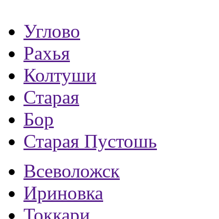
Углово
Рахья
Колтуши
Старая
Бор
Старая Пустошь
Всеволожск
Ириновка
Токкари