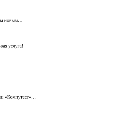
щим новым…
вая услуга!
нии «Компутест»…