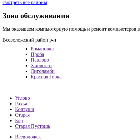
смотреть все районы
Зона обслуживания
Мы оказываем компьютерную помощь и ремонт компьютеров в 
Всеволожский район р-н
Романовка
Проба
Павлово
Хирвости
Лиголамби
Красная Горка
Углово
Рахья
Колтуши
Старая
Бор
Старая Пустошь
Всеволожск