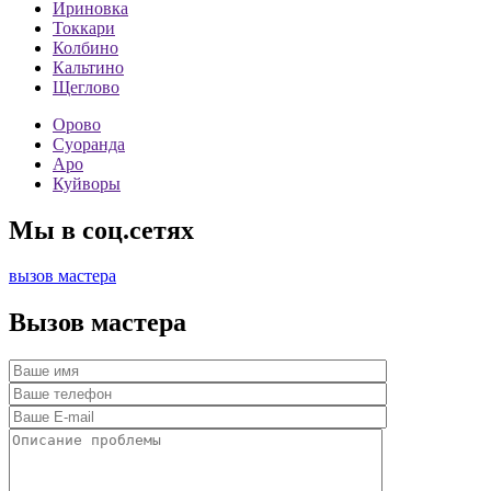
Ириновка
Токкари
Колбино
Кальтино
Щеглово
Орово
Суоранда
Аро
Куйворы
Мы в соц.сетях
вызов мастера
Вызов мастера