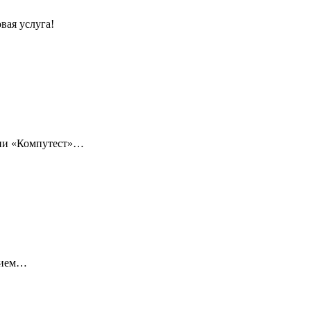
вая услуга!
нии «Компутест»…
нием…