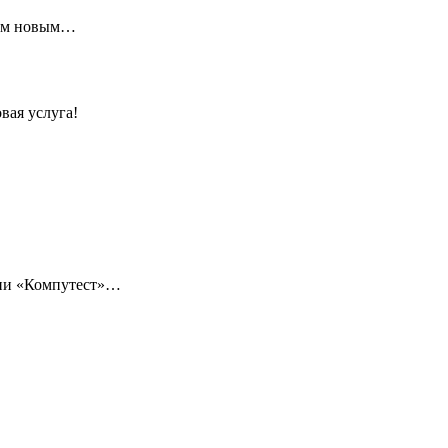
щим новым…
вая услуга!
нии «Компутест»…