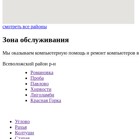
смотреть все районы
Зона обслуживания
Мы оказываем компьютерную помощь и ремонт компьютеров в 
Всеволожский район р-н
Романовка
Проба
Павлово
Хирвости
Лиголамби
Красная Горка
Углово
Рахья
Колтуши
Старая