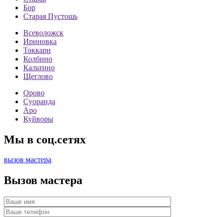
Бор
Старая Пустошь
Всеволожск
Ириновка
Токкари
Колбино
Кальтино
Щеглово
Орово
Суоранда
Аро
Куйворы
Мы в соц.сетях
вызов мастера
Вызов мастера