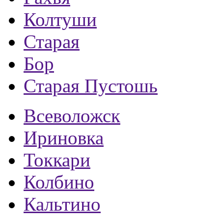
Колтуши
Старая
Бор
Старая Пустошь
Всеволожск
Ириновка
Токкари
Колбино
Кальтино