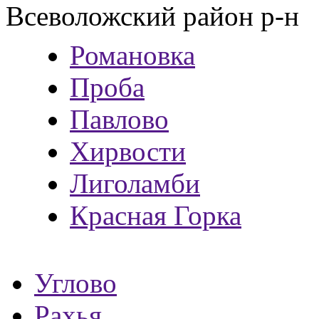
Всеволожский район р-н
Романовка
Проба
Павлово
Хирвости
Лиголамби
Красная Горка
Углово
Рахья