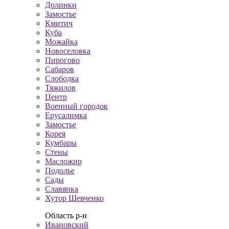
Долинки
Замостье
Кмитич
Куба
Можайка
Новоселовка
Пирогово
Сабаров
Слободка
Тяжилов
Центр
Военный городок
Ерусалимка
Замостье
Корея
Кумбары
Стены
Масложир
Подолье
Сады
Славянка
Хутор Шевченко
Область р-н
Ивановский