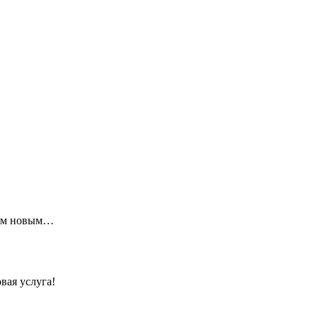
щим новым…
вая услуга!