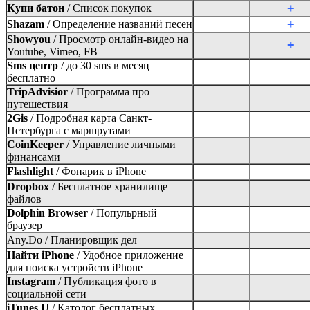
+
Купи батон
/
Список покупок
+
Shazam
/
Определение названий песен
Showyou
/
Просмотр онлайн-видео на
+
Youtube, Vimeo, FB
Sms центр
/
до 30 sms в месяц
бесплатно
TripAdvisior
/
Программа про
путешествия
2Gis
/
Подробная карта Санкт-
Петербурга с маршрутами
CoinKeeper
/
Управление личными
финансами
Flashlight
/
Фонарик в iPhone
Dropbox
/
Бесплатное хранилище
файлов
Dolphin Browser
/
Попульрный
браузер
Any.Do /
Планировщик дел
Найти iPhone
/
Удобное приложение
для поиска устройств iPhone
Instagram
/
Публикация фото в
социальной сети
iTunes U
/
Католог бесплатных