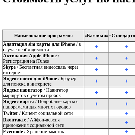
Наименование программы
«Базовый»
«Стандарт
Адаптация sim карты для iPhone
/ в
+
+
случае необходимости
Активация Apple iPhone
/
+
+
Регистрация на iTunes
Skype
/
Бесплатная видеосвязь через
+
+
интернет
Яндекс поиск для iPhone
/
Браузер
+
+
для поиска в интернете
Яндекс навигатор
/
Навигатор
+
+
маршрутов с учетом пробок
Яндекс карты
/
Подробные карты с
+
+
панорамами для многих городов
+
Twitter
/
Клиент социальной сети
Вконтакте
/
Айфон-версия
+
приложения социальной сети
+
Evermote
/
Хранение заметок