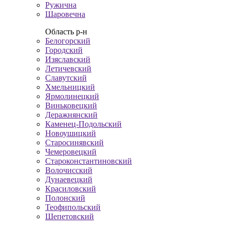
Ружична
Шаровечна
Область р-н
Белогорский
Городский
Изяславский
Летичевский
Славутский
Хмельницкий
Ярмолинецкий
Виньковецкий
Деражнянский
Каменец-Подольский
Новоушицкий
Старосинявский
Чемеровецкий
Староконстантиновский
Волочисский
Дунаевецкий
Красиловский
Полонский
Теофипольский
Шепетовский