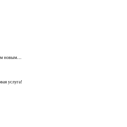
щим новым…
вая услуга!