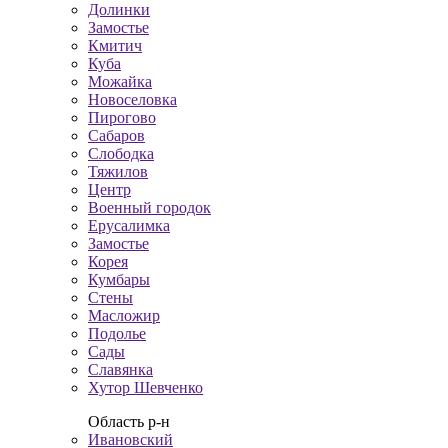
Долинки
Замостье
Кмитич
Куба
Можайка
Новоселовка
Пирогово
Сабаров
Слободка
Тяжилов
Центр
Военный городок
Ерусалимка
Замостье
Корея
Кумбары
Стены
Масложир
Подолье
Сады
Славянка
Хутор Шевченко
Область р-н
Ивановский