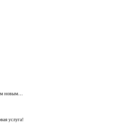
щим новым…
вая услуга!