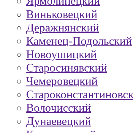
Ярмолинецкий
Виньковецкий
Деражнянский
Каменец-Подольский
Новоушицкий
Старосинявский
Чемеровецкий
Староконстантиновс
Волочисский
Дунаевецкий