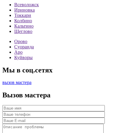
Всеволожск
Ириновка
Токкари
Колбино
Кальтино
Щеглово
Орово
Суоранда
Аро
Куйворы
Мы в соц.сетях
вызов мастера
Вызов мастера