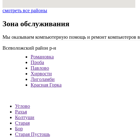
смотреть все районы
Зона обслуживания
Мы оказываем компьютерную помощь и ремонт компьютеров в 
Всеволожский район р-н
Романовка
Проба
Павлово
Хирвости
Лиголамби
Красная Горка
Углово
Рахья
Колтуши
Старая
Бор
Старая Пустошь