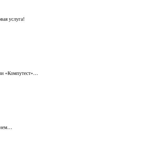
вая услуга!
нии «Компутест»…
нием…