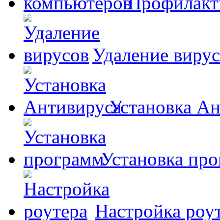
Профилакт
Удаление виру
Установка А
Установка пр
Настройка роу