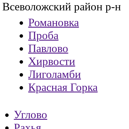
Всеволожский район р-н
Романовка
Проба
Павлово
Хирвости
Лиголамби
Красная Горка
Углово
Рахья