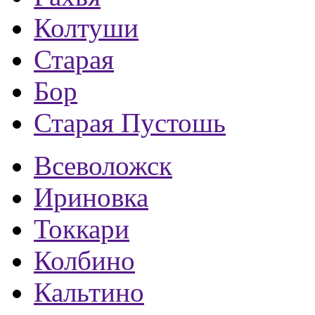
Колтуши
Старая
Бор
Старая Пустошь
Всеволожск
Ириновка
Токкари
Колбино
Кальтино