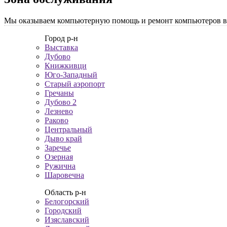
Мы оказываем компьютерную помощь и ремонт компьютеров во 
Город р-н
Выставка
Дубово
Книжкивци
Юго-Западный
Старый аэропорт
Гречаны
Дубово 2
Лезнево
Раково
Центральный
Дыво край
Заречье
Озерная
Ружична
Шаровечна
Область р-н
Белогорский
Городский
Изяславский