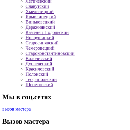
Летичевский
Славутский
Хмельницкий
Ярмолинецкий
Виньковецкий
Деражнянский
Каменец-Подольский
Новоушицкий
Старосинявский
Чемеровецкий
Староконстантиновский
Волочисский
Дунаевецкий
Красиловский
Полонский
Теофипольский
Шепетовский
Мы в соц.сетях
вызов мастера
Вызов мастера