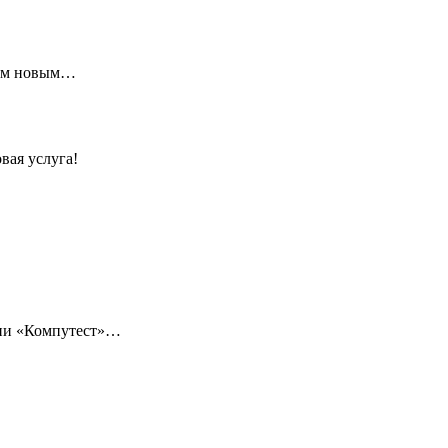
щим новым…
вая услуга!
нии «Компутест»…