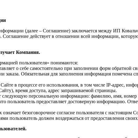
ции
нформации (далее – Соглашение) заключается между ИП Ковал
). Соглашение действует в отношении всей информации, котору
лучает Компания.
ормацией пользователя» понимаются:
тавляет о себе самостоятельно при заполнении форм обратной св
нии заказа. Обязательная для заполнения информация помечена 
Сайте в процессе его использования, в том числе IP-адрес, инфо
айту), время доступа, адрес запрашиваемой страницы.
ет следующую персональную информацию: фамилию, имя, номер м
, что пользователь предоставляет достоверную информацию. Отв
х означает безоговорочное согласие пользователя с настоящим 
иями пользователь должен воздержаться от предоставления свои
ьзователей.