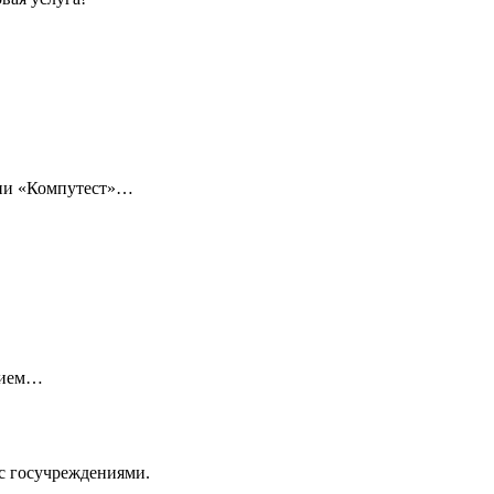
нии «Компутест»…
нием…
с госучреждениями.