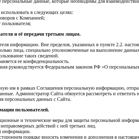
е персональные данные, которые необходимы для взаимодействия 
использовать в следующих целях:
говоров с Компанией;
т пользователя;
теля и её передачи третьим лицам.
ателя информацию. Вне пределов, указанных в пункте 2.2. насто
только лица, специально уполномоченные на выполнение данных
льзование таких сведений.
аняется ее конфиденциальность.
ания руководствуется Федеральным законом РФ «О персональны
енную им в рамках Соглашения персональную информацию, отпр
данные. Администратор Сайта обязуется рассмотреть и ответить 
ия персональных данных с Сайта.
ации пользователей.
ационные и технические меры для защиты персональной информа
 неправомерных действий с ней третьих лиц.
й информации.
ностороннем порядке вносить изменения и дополнения в настоящ