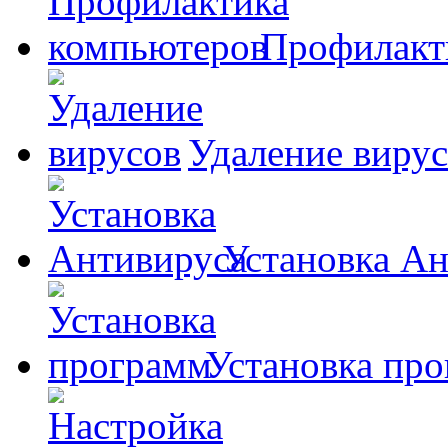
Профилакт
Удаление виру
Установка А
Установка пр